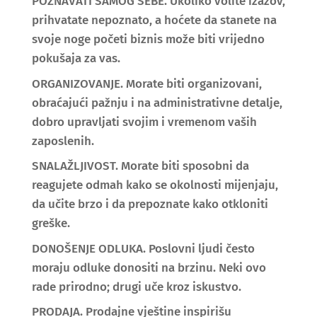
POZNAVATI SAMOG SEBE. Ukoliko volite izazov,
prihvatate nepoznato, a hoćete da stanete na
svoje noge početi biznis može biti vrijedno
pokušaja za vas.
ORGANIZOVANJE. Morate biti organizovani,
obraćajući pažnju i na administrativne detalje,
dobro upravljati svojim i vremenom vaših
zaposlenih.
SNALAŽLJIVOST. Morate biti sposobni da
reagujete odmah kako se okolnosti mijenjaju,
da učite brzo i da prepoznate kako otkloniti
greške.
DONOŠENJE ODLUKA. Poslovni ljudi često
moraju odluke donositi na brzinu. Neki ovo
rade prirodno; drugi uče kroz iskustvo.
PRODAJA. Prodajne vještine inspirišu