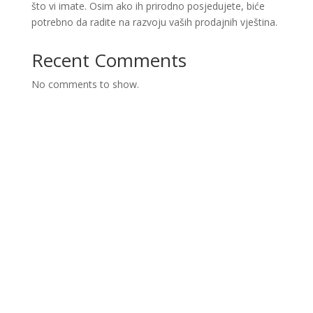
što vi imate. Osim ako ih prirodno posjedujete, biće
potrebno da radite na razvoju vaših prodajnih vještina.
Recent Comments
No comments to show.
Ova web stranica je kreirana i održavana kroz
finansijsku pomoć Evropske unije i Ministarstva za
ekonomsku saradnju i razvoj Savezne Republike
Njemačke. Sadržaj je isključiva odgovornost Lokalnog
partnerstva za zapošljavanje Krajina i ne odražava
nužno stav Evropske unije i vlade SR Njemačke.