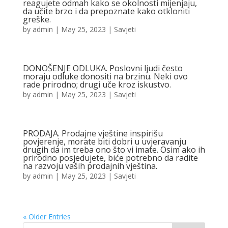
reagujete odmah kako se okolnosti mijenjaju,
da učite brzo i da prepoznate kako otkloniti
greške.
by
admin
|
May 25, 2023
|
Savjeti
DONOŠENJE ODLUKA. Poslovni ljudi često
moraju odluke donositi na brzinu. Neki ovo
rade prirodno; drugi uče kroz iskustvo.
by
admin
|
May 25, 2023
|
Savjeti
PRODAJA. Prodajne vještine inspirišu
povjerenje, morate biti dobri u uvjeravanju
drugih da im treba ono što vi imate. Osim ako ih
prirodno posjedujete, biće potrebno da radite
na razvoju vaših prodajnih vještina.
by
admin
|
May 25, 2023
|
Savjeti
« Older Entries