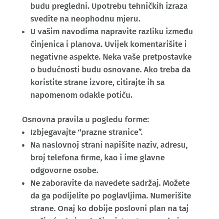
budu pregledni. Upotrebu tehničkih izraza
svedite na neophodnu mjeru.
U vašim navodima napravite razliku između
činjenica i planova. Uvijek komentarišite i
negativne aspekte. Neka vaše pretpostavke
o budućnosti budu osnovane. Ako treba da
koristite strane izvore, citirajte ih sa
napomenom odakle potiču.
Osnovna pravila u pogledu forme:
Izbjegavajte “prazne stranice”.
Na naslovnoj strani napišite naziv, adresu,
broj telefona firme, kao i ime glavne
odgovorne osobe.
Ne zaboravite da navedete sadržaj. Možete
da ga podijelite po poglavljima. Numerišite
strane. Onaj ko dobije poslovni plan na taj