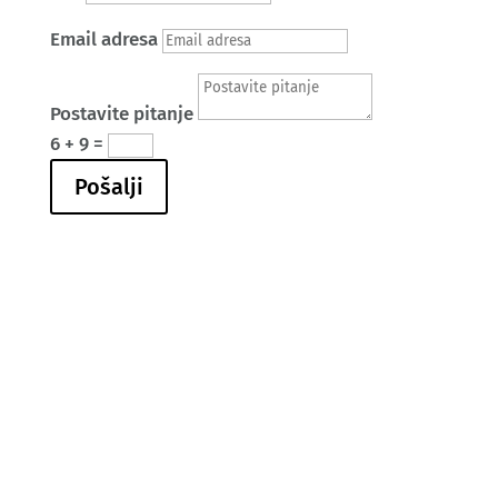
Email adresa
Postavite pitanje
6 + 9
=
Pošalji
Ova web stranica je kreirana i održavana kroz
finansijsku pomoć Evropske unije i