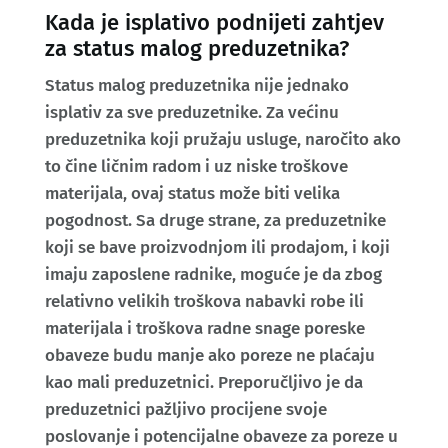
Kada je isplativo podnijeti zahtjev
za status malog preduzetnika?
Status malog preduzetnika nije jednako
isplativ za sve preduzetnike. Za većinu
preduzetnika koji pružaju usluge, naročito ako
to čine ličnim radom i uz niske troškove
materijala, ovaj status može biti velika
pogodnost. Sa druge strane, za preduzetnike
koji se bave proizvodnjom ili prodajom, i koji
imaju zaposlene radnike, moguće je da zbog
relativno velikih troškova nabavki robe ili
materijala i troškova radne snage poreske
obaveze budu manje ako poreze ne plaćaju
kao mali preduzetnici. Preporučljivo je da
preduzetnici pažljivo procijene svoje
poslovanje i potencijalne obaveze za poreze u