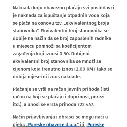
Naknada koju obavezno plaćaju svi poslodavci
je naknada za ispuštanje otpadnih voda koja
se plaća na osnovu tzv. „ekvivalentnog broja
stanovnika“. Ekvivalentni broj stanovnika se
dobije na način da se broj zaposlenih radnika
u mjesecu pomnoži sa koeficijentom
zagađenja koji iznosi 0,50. Dobijeni
ekvivalentni broj stanovnika se množi sa
cijenom koja trenutno iznosi 2,00 KM i tako se
dobija mjesečni iznos naknade.
Plaćanje se vrši na račun javnih prihoda (isti
račun na koji se plaćaju i doprinosi, porezi
itd.), a unosi se vrsta prihoda 722 447.
Način prijavljivanja i obrasci se mogu naći u
djelu: „
Poreske obaveze d.o.o.
“ ili „
Poreske