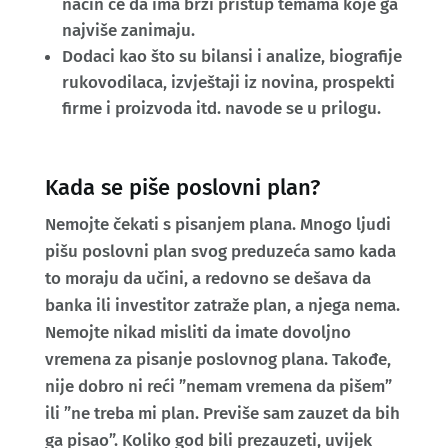
način će da ima brži pristup temama koje ga
najviše zanimaju.
Dodaci kao što su bilansi i analize, biografije
rukovodilaca, izvještaji iz novina, prospekti
firme i proizvoda itd. navode se u prilogu.
Kada se piše poslovni plan?
Nemojte čekati s pisanjem plana. Mnogo ljudi
pišu poslovni plan svog preduzeća samo kada
to moraju da učini, a redovno se dešava da
banka ili investitor zatraže plan, a njega nema.
Nemojte nikad misliti da imate dovoljno
vremena za pisanje poslovnog plana. Takođe,
nije dobro ni reći ”nemam vremena da pišem”
ili ”ne treba mi plan. Previše sam zauzet da bih
ga pisao”. Koliko god bili prezauzeti, uvijek