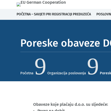
POČETNA – SAVJETI PRI REGISTRACIJI PREDUZEĆA
POSLOVN
Poreske obaveze 
9
9
Početna
Organizacija poslovanja
Pores
Obaveze koje plaćaju d.o.o. su sljedeće:
Porez na dobit