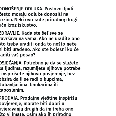
DONOŠENJE ODLUKA. Poslovni ljudi
često moraju odluke donositi na
brzinu. Neki ovo rade prirodno; drugi
uče kroz iskustvo.
ZDRAVLJE. Kada ste šef sve se
završava na vama. Ako ne uradite ono
što treba uraditi onda to nešto neće
ni biti urađeno. Ako ste bolesni ko će
raditi vaš posao?
OSJEĆANJA. Potrebno je da se slažete
sa ljudima, razumijete njihove potrebe
i inspirišete njihovo povjerenje, bez
obzira da li se radi o kupcima,
dobavljačima, bankarima ili
zaposlenim.
PRODAJA. Prodajne vještine inspirišu
povjerenje, morate biti dobri u
uvjeravanju drugih da im treba ono
što vi imate. Osim ako ih prirodno