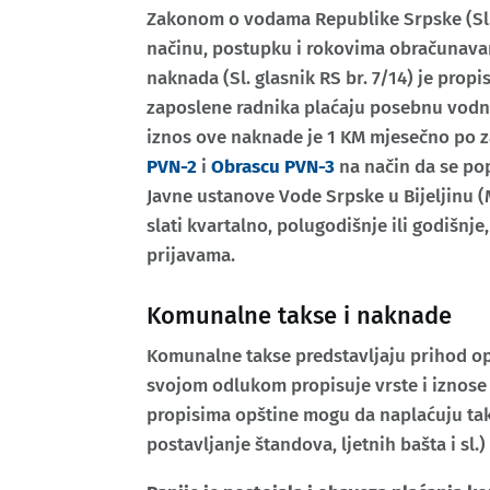
Zakonom o vodama Republike Srpske (Sl. 
načinu, postupku i rokovima obračunavan
naknada (Sl. glasnik RS br. 7/14) je propi
zaposlene radnika plaćaju posebnu vodn
iznos ove naknade je 1 KM mjesečno po z
PVN-2
i
Obrascu PVN-3
na način da se pop
Javne ustanove Vode Srpske u Bijeljinu (M
slati kvartalno, polugodišnje ili godišnj
prijavama.
Komunalne takse i naknade
Komunalne takse predstavljaju prihod opš
svojom odlukom propisuje vrste i iznose
propisima opštine mogu da naplaćuju tak
postavljanje štandova, ljetnih bašta i sl.