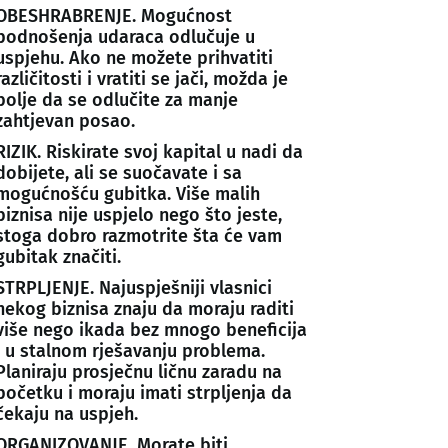
OBESHRABRENJE. Mogućnost
podnošenja udaraca odlučuje u
uspjehu. Ako ne možete prihvatiti
različitosti i vratiti se jači, možda je
bolje da se odlučite za manje
zahtjevan posao.
RIZIK. Riskirate svoj kapital u nadi da
dobijete, ali se suočavate i sa
mogućnošću gubitka. Više malih
biznisa nije uspjelo nego što jeste,
stoga dobro razmotrite šta će vam
gubitak značiti.
STRPLJENJE. Najuspješniji vlasnici
nekog biznisa znaju da moraju raditi
više nego ikada bez mnogo beneficija
i u stalnom rješavanju problema.
Planiraju prosječnu ličnu zaradu na
početku i moraju imati strpljenja da
čekaju na uspjeh.
ORGANIZOVANJE. Morate biti