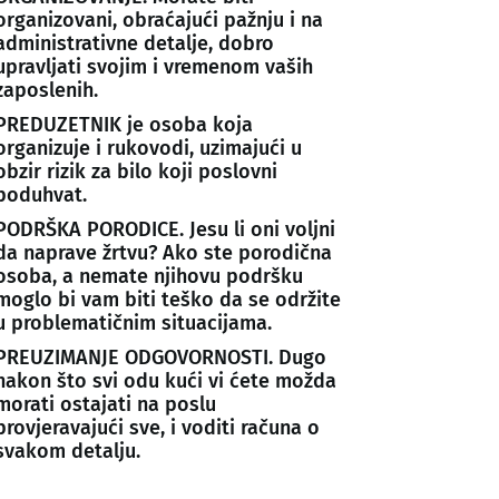
organizovani, obraćajući pažnju i na
administrativne detalje, dobro
upravljati svojim i vremenom vaših
zaposlenih.
PREDUZETNIK je osoba koja
organizuje i rukovodi, uzimajući u
obzir rizik za bilo koji poslovni
poduhvat.
PODRŠKA PORODICE. Jesu li oni voljni
da naprave žrtvu? Ako ste porodična
osoba, a nemate njihovu podršku
moglo bi vam biti teško da se održite
u problematičnim situacijama.
PREUZIMANJE ODGOVORNOSTI. Dugo
nakon što svi odu kući vi ćete možda
morati ostajati na poslu
provjeravajući sve, i voditi računa o
svakom detalju.