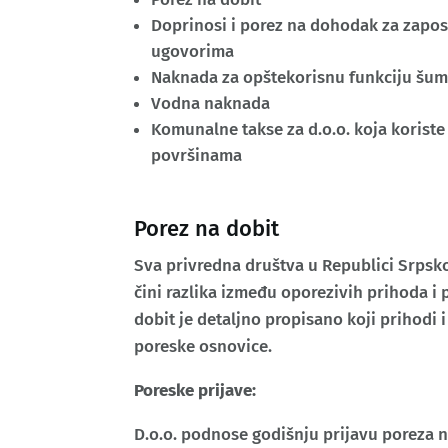
Doprinosi i porez na dohodak za zaposl
ugovorima
Naknada za opštekorisnu funkciju šuma
Vodna naknada
Komunalne takse za d.o.o. koja koriste 
površinama
Porez na dobit
Sva privredna društva u Republici Srpsk
čini razlika između oporezivih prihoda i
dobit je detaljno propisano koji prihodi 
poreske osnovice.
Poreske prijave:
D.o.o. podnose godišnju prijavu poreza 