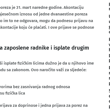
poreza je 31. mart naredne godine. Akontaciju
 mjesečnom iznosu od jedne dvanaestine poreza
ko im to ne odgovara, mogu da podnesu prijavu na
kontacije koju će plaćati. I ove prijave se podnose
a zaposlene radnike i isplate drugim
i isplate fizičkim licima dužno je da u njihovo ime
ladu sa zakonom. Ovo naročito važi za sljedeće:
ovorima bez zasnivanja radnog odnosa
u fizička lica
ijava za doprinose i jedna prijava za porez na