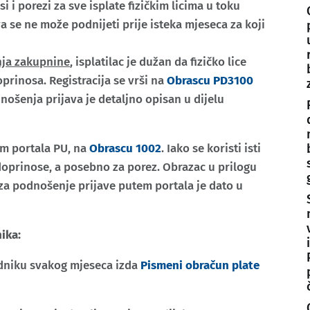
 i porezi za sve isplate fizičkim licima u toku
va se ne može podnijeti prije isteka mjeseca za koji
nja zakupnine
, isplatilac je dužan da fizičko lice
oprinosa. Registracija se vrši na
Obrascu PD3100
ošenja prijava je detaljno opisan u dijelu
em portala PU, na
Obrascu 1002
. Iako se koristi isti
doprinose, a posebno za porez. Obrazac u prilogu
 za podnošenje prijave putem portala je dato u
ika:
adniku svakog mjeseca izda
Pismeni obračun plate