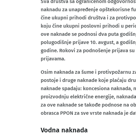
Sva društva sa ograničenom odgovornost
naknadu za unapređenje opštekorisne fu
čine ukupni prihodi društva i za protivp
koju čine ukupni poslovni prihodi u peri
ove naknade se podnosi dva puta godišn
polugodišnje prijave 10. avgust, a godiš
godine. Rokovi za podnošenje prijava su 
prijavama.
Osim naknada za šume i protivpožarnu za
postoje i druge naknade koje plaćaju dru
naknade spadaju: koncesiona naknada, na
proizvodnju električne energije, naknada 
za ove naknade se takođe podnose na ob
obrasca PPON za sve vrste naknada je d
Vodna naknada