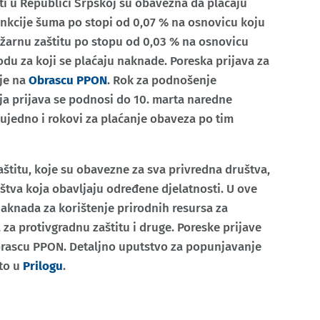
i u Republici Srpskoj su obavezna da plaćaju
nkcije šuma po stopi od 0,07 % na osnovicu koju
ožarnu zaštitu po stopu od 0,03 % na osnovicu
odu za koji se plaćaju naknade. Poreska prijava za
je na
Obrascu PPON
. Rok za podnošenje
nja prijava se podnosi do 10. marta naredne
ujedno i rokovi za plaćanje obaveza po tim
štitu, koje su obavezne za sva privredna društva,
štva koja obavljaju određene djelatnosti. U ove
knada za korištenje prirodnih resursa za
za protivgradnu zaštitu i druge. Poreske prijave
rascu PPON. Detaljno uputstvo za popunjavanje
ato u
Prilogu
.