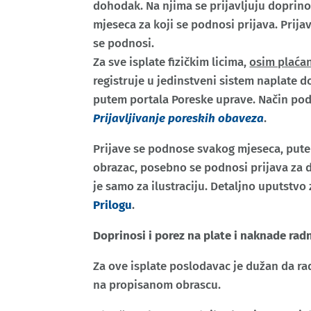
dohodak. Na njima se prijavljuju doprinosi
mjeseca za koji se podnosi prijava. Prija
se podnosi.
Za sve isplate fizičkim licima,
osim plaća
registruje u jedinstveni sistem naplate d
putem portala Poreske uprave. Način podn
Prijavljivanje poreskih obaveza
.
Prijave se podnose svakog mjeseca, put
obrazac, posebno se podnosi prijava za 
je samo za ilustraciju. Detaljno uputstvo
Prilogu
.
Doprinosi i porez na plate i naknade radn
Za ove isplate poslodavac je dužan da r
na propisanom obrascu.