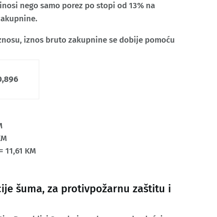
inosi nego samo porez po stopi od 13% na
zakupnine.
znosu, iznos bruto zakupnine se dobije pomoću
0,896
M
KM
= 11,61 KM
je šuma, za protivpožarnu zaštitu i