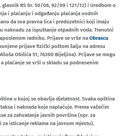
glasnik RS br. 50/06, 92/09 i 121/12) i Uredbom o
ja i plaćanju i odgađanju plaćanja vodnih
sano da sva pravna lica i preduzetnici koji imaju
u naknadu za ispuštanje otpadnih voda. Trenutni
aposlenom radniku. Prijave se vrše na
Obrascu
unjene prijave fizički poštom šalju na adresu
iloša Obilića 51, 76300 Bijeljina). Prijave se mogu
e, a plaćanje se vrši u skladu sa podnesenim
tine u kojoj se obavlja djelatnost. Svaka opština
 taksa i naknada koje naplaćuje. Prema važećim
se za zahvatanje javnih površina (npr. za
) i za isticanje reklama na javnom mjestu).