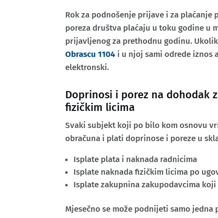
Rok za podnošenje prijave i za plaćanje 
poreza društva plaćaju u toku godine u
prijavljenog za prethodnu godinu. Ukoli
Obrascu 1104
i u njoj sami odrede iznos a
elektronski.
Doprinosi i porez na dohodak z
fizičkim licima
Svaki subjekt koji po bilo kom osnovu vrš
obračuna i plati doprinose i poreze u sk
Isplate plata i naknada radnicima
Isplate naknada fizičkim licima po ug
Isplate zakupnina zakupodavcima koji s
Mjesečno se može podnijeti samo jedna pr