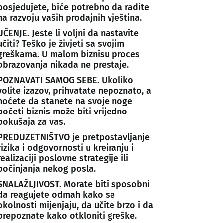
posjedujete, biće potrebno da radite
na razvoju vaših prodajnih vještina.
UČENJE. Jeste li voljni da nastavite
učiti? Teško je živjeti sa svojim
greškama. U malom biznisu proces
obrazovanja nikada ne prestaje.
POZNAVATI SAMOG SEBE. Ukoliko
volite izazov, prihvatate nepoznato, a
hoćete da stanete na svoje noge
početi biznis može biti vrijedno
pokušaja za vas.
PREDUZETNIŠTVO je pretpostavljanje
rizika i odgovornosti u kreiranju i
realizaciji poslovne strategije ili
počinjanja nekog posla.
SNALAŽLJIVOST. Morate biti sposobni
da reagujete odmah kako se
okolnosti mijenjaju, da učite brzo i da
prepoznate kako otkloniti greške.