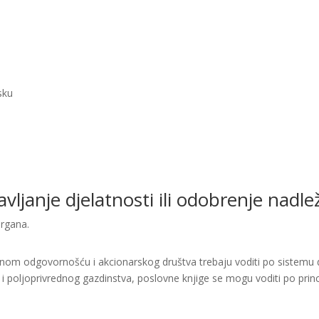
sku
bavljanje djelatnosti ili odobrenje nad
organa.
enom odgovornošću i akcionarskog društva trebaju voditi po sistemu d
i i poljoprivrednog gazdinstva, poslovne knjige se mogu voditi po princ