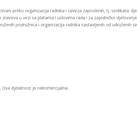
vani preko organizacija radnika i saveza zaposlenih, tj. sindikata; djel
 stavova u vezi sa platama i uslovima rada i za zajedničko djelovanje
druženih podružnica i organizacija radnika sastavljenih od udruženih s
. Ova djelatnost je nekomercijalna.