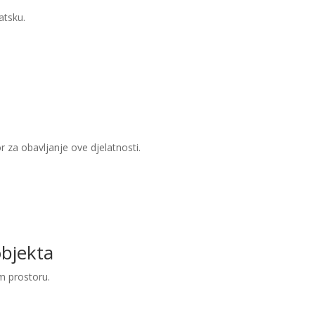
atsku.
or za obavljanje ove djelatnosti.
objekta
m prostoru.