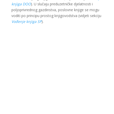
knjiga DOO
). U slučaju preduzetničke djelatnosti i
poljoprivrednog gazdinstva, poslovne knjige se mogu
voditi po principu prostog knjigovodstva (vidjeti sekciju
Vođenje knjiga SP
).
Ova web stranica je kreirana i održavana kroz
finansijsku pomoć Evropske unije i Ministarstva za
ekonomsku saradnju i razvoj Savezne Republike
Njemačke. Sadržaj je isključiva odgovornost Lokalnog
partnerstva za zapošljavanje Krajina i ne odražava
nužno stav Evropske unije i vlade SR Njemačke.