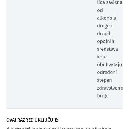
lica zavisna
od
alkohola,
droge i
drugih
opojnih
sredstava
koje
obuhvataju
određeni
stepen
zdravstvene
brige ​
OVAJ RAZRED UKLJUČUJE: