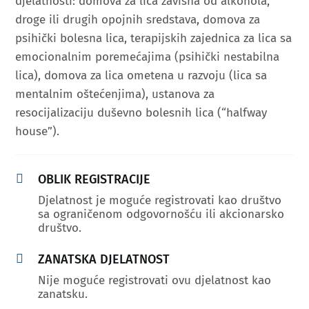
djelatnosti: domova za lica zavisna od alkohola,
droge ili drugih opojnih sredstava, domova za
psihički bolesna lica, terapijskih zajednica za lica sa
emocionalnim poremećajima (psihički nestabilna
lica), domova za lica ometena u razvoju (lica sa
mentalnim oštećenjima), ustanova za
resocijalizaciju duševno bolesnih lica (“halfway
house”).

OBLIK REGISTRACIJE
Djelatnost je moguće registrovati kao društvo
sa ograničenom odgovornošću ili akcionarsko
društvo.

ZANATSKA DJELATNOST
Nije moguće registrovati ovu djelatnost kao
zanatsku.