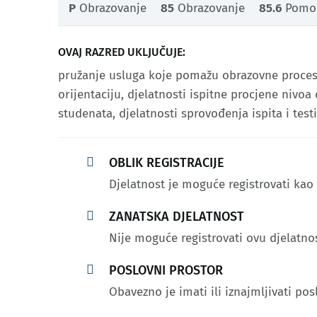
P
Obrazovanje
85
Obrazovanje
85.6
Pomoć
OVAJ RAZRED UKLJUČUJE:
pružanje usluga koje pomažu obrazovne procese 
orijentaciju, djelatnosti ispitne procjene nivo
studenata, djelatnosti sprovođenja ispita i testi

OBLIK REGISTRACIJE
Djelatnost je moguće registrovati kao

ZANATSKA DJELATNOST
Nije moguće registrovati ovu djelatno

POSLOVNI PROSTOR
Obavezno je imati ili iznajmljivati pos