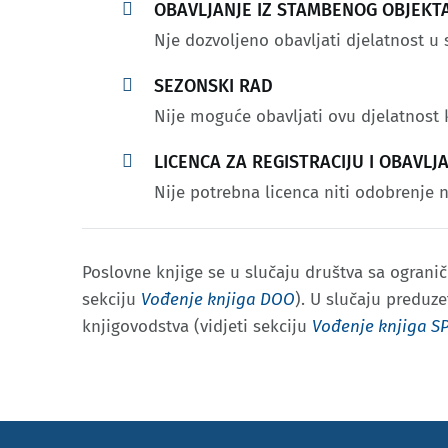

OBAVLJANJE IZ STAMBENOG OBJEKT
Nje dozvoljeno obavljati djelatnost 

SEZONSKI RAD
Nije moguće obavljati ovu djelatnost

LICENCA ZA REGISTRACIJU I OBAVL
Nije potrebna licenca niti odobrenje 
Poslovne knjige se u slučaju društva sa ograni
sekciju
Vođenje knjiga DOO
). U slučaju preduz
knjigovodstva (vidjeti sekciju
Vođenje knjiga S