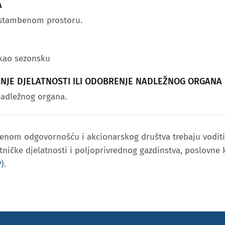
A
u stambenom prostoru.
 kao sezonsku
JANJE DJELATNOSTI ILI ODOBRENJE NADLEŽNOG ORGANA
nadležnog organa.
čenom odgovornošću i akcionarskog društva trebaju voditi
etničke djelatnosti i poljoprivrednog gazdinstva, poslovne
P
).