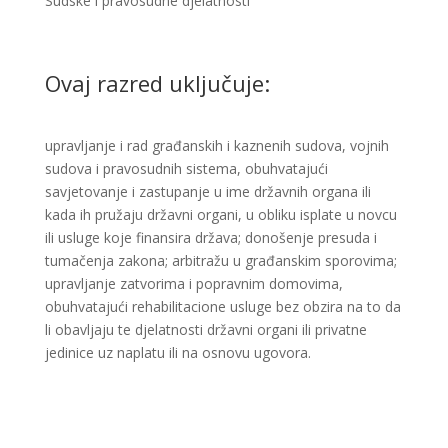
Sudske i pravosudne djelatnosti ​​
Ovaj razred uključuje:
upravljanje i rad građanskih i kaznenih sudova, vojnih
sudova i pravosudnih sistema, obuhvatajući
savjetovanje i zastupanje u ime državnih organa ili
kada ih pružaju državni organi, u obliku isplate u novcu
ili usluge koje finansira država; donošenje presuda i
tumačenja zakona; arbitražu u građanskim sporovima;
upravljanje zatvorima i popravnim domovima,
obuhvatajući rehabilitacione usluge bez obzira na to da
li obavljaju te djelatnosti državni organi ili privatne
jedinice uz naplatu ili na osnovu ugovora.