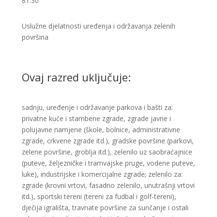
81.30
Uslužne djelatnosti uređenja i održavanja zelenih
površina ​​
Ovaj razred uključuje:
sadnju, uređenje i održavanje parkova i bašti za:
privatne kuće i stambene zgrade, zgrade javne i
polujavne namjene (škole, bolnice, administrativne
zgrade, crkvene zgrade itd.), gradske površine (parkovi,
zelene površine, groblja itd.), zelenilo uz saobraćajnice
(puteve, željezničke i tramvajske pruge, vodene puteve,
luke), industrijske i komercijalne zgrade; zelenilo za:
zgrade (krovni vrtovi, fasadno zelenilo, unutrašnji vrtovi
itd.), sportski tereni (tereni za fudbal i golf-tereni),
dječija igrališta, travnate površine za sunčanje i ostali