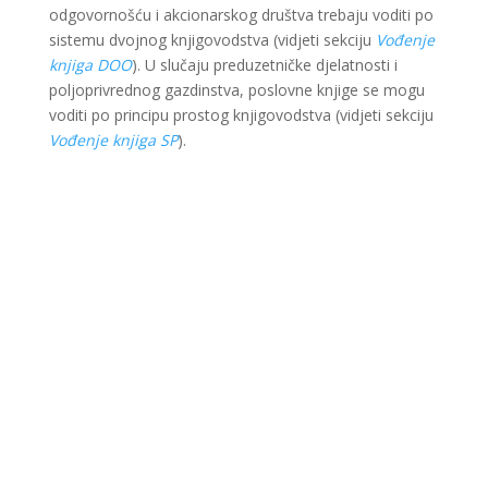
odgovornošću i akcionarskog društva trebaju voditi po
sistemu dvojnog knjigovodstva (vidjeti sekciju
Vođenje
knjiga DOO
). U slučaju preduzetničke djelatnosti i
poljoprivrednog gazdinstva, poslovne knjige se mogu
voditi po principu prostog knjigovodstva (vidjeti sekciju
Vođenje knjiga SP
).
Ova web stranica je kreirana i održavana kroz
finansijsku pomoć Evropske unije i Ministarstva za
ekonomsku saradnju i razvoj Savezne Republike
Njemačke. Sadržaj je isključiva odgovornost Lokalnog
partnerstva za zapošljavanje Krajina i ne odražava
nužno stav Evropske unije i vlade SR Njemačke.