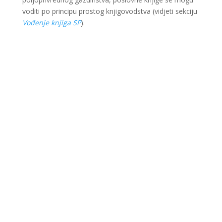
voditi po principu prostog knjigovodstva (vidjeti sekciju
Vođenje knjiga SP
).
Ova web stranica je kreirana i održavana kroz
finansijsku pomoć Evropske unije i Ministarstva za
ekonomsku saradnju i razvoj Savezne Republike
Njemačke. Sadržaj je isključiva odgovornost Lokalnog
partnerstva za zapošljavanje Krajina i ne odražava
nužno stav Evropske unije i vlade SR Njemačke.
© 2022 LIR evolution