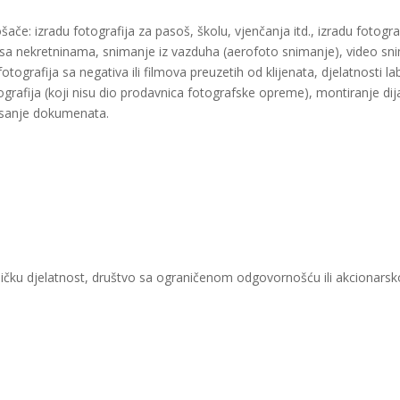
ošače: izradu fotografija za pasoš, školu, vjenčanja itd., izradu fotogr
 sa nekretninama, snimanje iz vazduha (aerofoto snimanje), video snim
tografija sa negativa ili filmova preuzetih od klijenata, djelatnosti la
ografija (koji nisu dio prodavnica fotografske opreme), montiranje dijap
lmisanje dokumenata.
ičku djelatnost, društvo sa ograničenom odgovornošću ili akcionarsk