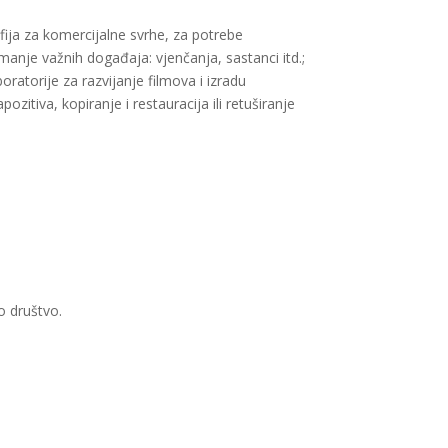
afija za komercijalne svrhe, za potrebe
anje važnih događaja: vjenčanja, sastanci itd.;
boratorije za razvijanje filmova i izradu
ozitiva, kopiranje i restauracija ili retuširanje
o društvo.