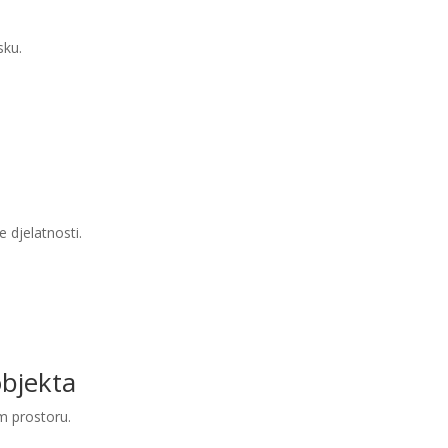
sku.
 djelatnosti.
objekta
m prostoru.