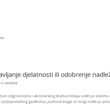
sku
bavljanje djelatnosti ili odobrenje nad
iz vazduha.
enom odgovornošću i akcionarskog društva trebaju voditi po sistemu d
i i poljoprivrednog gazdinstva, poslovne knjige se mogu voditi po princ