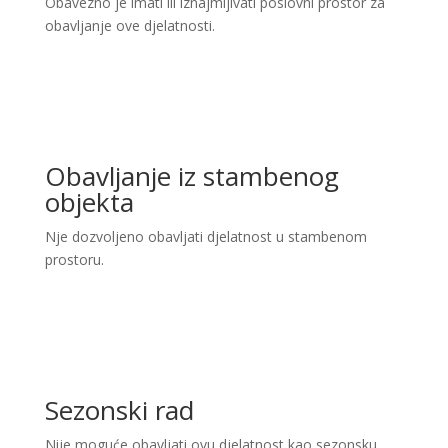
Obavezno je imati ili iznajmljivati poslovni prostor za
obavljanje ove djelatnosti.
Obavljanje iz stambenog
objekta
Nje dozvoljeno obavljati djelatnost u stambenom
prostoru.
Sezonski rad
Nije moguće obavljati ovu djelatnost kao sezonsku