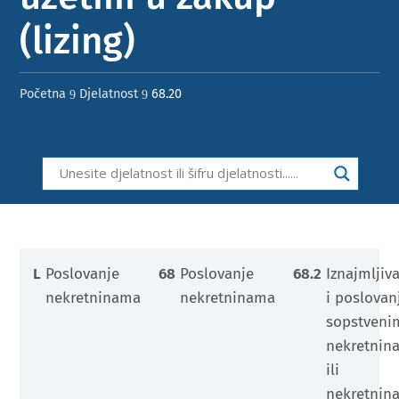
(lizing) ​​
Početna
Djelatnost
68.20
9
9
L
Poslovanje
68
Poslovanje
68.2
Iznajmljiv
nekretninama
nekretninama
i poslovan
sopstveni
nekretnin
ili
nekretnin