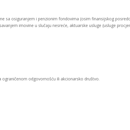
ezane sa osiguranjem i penzionim fondovima (osim finansijskog posredo
savanjem imovine u slučaju nesreće, aktuarske usluge (usluge procjenjiv
sa ograničenom odgovornošću ili akcionarsko društvo.