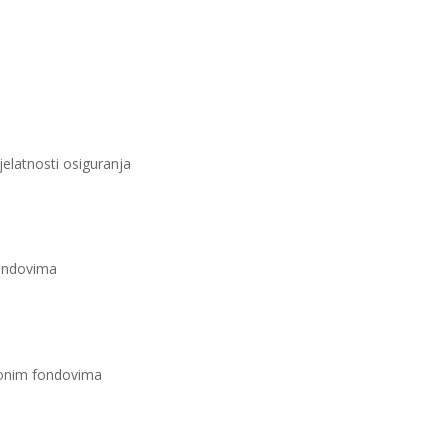
jelatnosti osiguranja
fondovima
onim fondovima ​