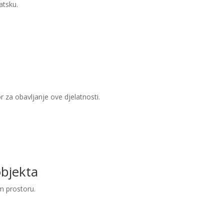
atsku.
or za obavljanje ove djelatnosti.
objekta
m prostoru.