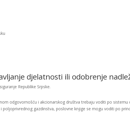
sku
bavljanje djelatnosti ili odobrenje nad
siguranje Republike Srpske.
enom odgovornošću i akcionarskog društva trebaju voditi po sistemu d
i i poljoprivrednog gazdinstva, poslovne knjige se mogu voditi po princ