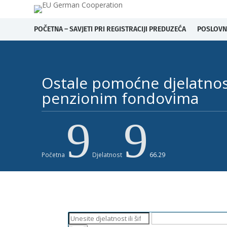
POČETNA – SAVJETI PRI REGISTRACIJI PREDUZEĆA
POSLOVN
Ostale pomoćne djelatnost
penzionim fondovima ​
9
9
Početna
Djelatnost
66.29