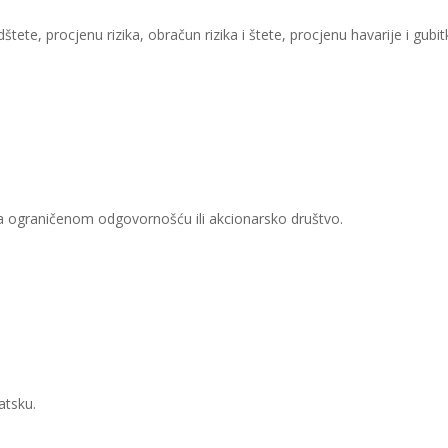
tete, procjenu rizika, obračun rizika i štete, procjenu havarije i gubit
sa ograničenom odgovornošću ili akcionarsko društvo.
atsku.