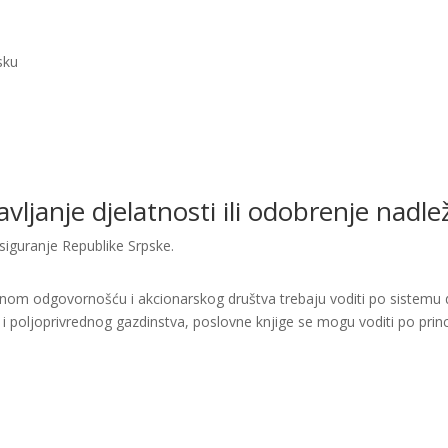
sku
bavljanje djelatnosti ili odobrenje nad
siguranje Republike Srpske.
enom odgovornošću i akcionarskog društva trebaju voditi po sistemu d
i i poljoprivrednog gazdinstva, poslovne knjige se mogu voditi po princ