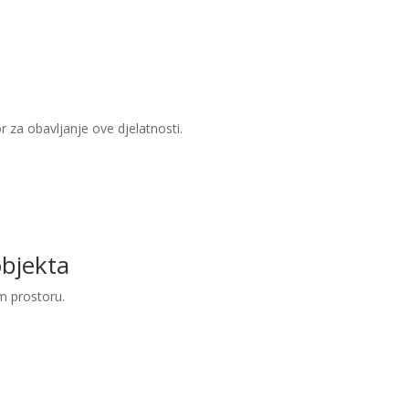
or za obavljanje ove djelatnosti.
objekta
m prostoru.