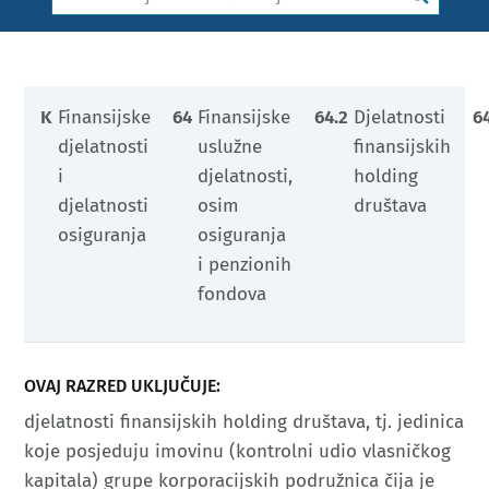
K
Finansijske
64
Finansijske
64.2
Djelatnosti
6
djelatnosti
uslužne
finansijskih
i
djelatnosti,
holding
djelatnosti
osim
društava
osiguranja
osiguranja
i penzionih
fondova
OVAJ RAZRED UKLJUČUJE:
djelatnosti finansijskih holding društava, tj. jedinica
koje posjeduju imovinu (kontrolni udio vlasničkog
kapitala) grupe korporacijskih podružnica čija je