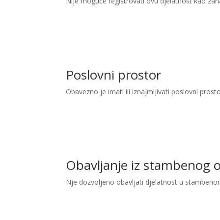
Nije moguće registrovati ovu djelatnost kao zan
Poslovni prostor
Obavezno je imati ili iznajmljivati poslovni prost
Obavljanje iz stambenog 
Nje dozvoljeno obavljati djelatnost u stambeno