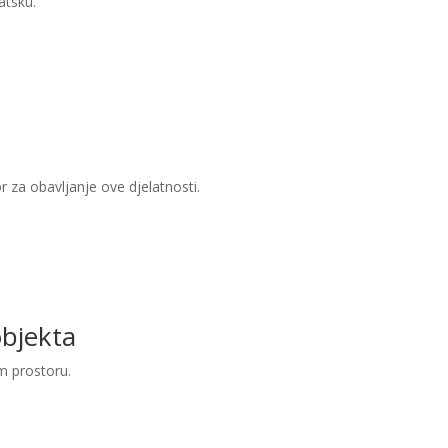
atsku.
or za obavljanje ove djelatnosti.
objekta
m prostoru.