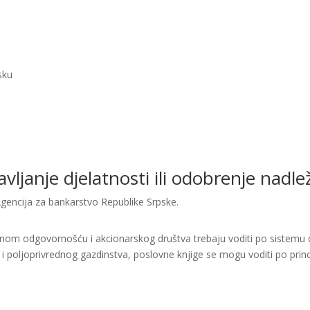
sku
bavljanje djelatnosti ili odobrenje nad
gencija za bankarstvo Republike Srpske.
enom odgovornošću i akcionarskog društva trebaju voditi po sistemu d
i i poljoprivrednog gazdinstva, poslovne knjige se mogu voditi po princ