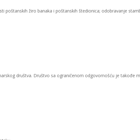
nosti poštanskih žiro banaka i poštanskih štedionica; odobravanje stam
ionarskog društva. Društvo sa ograničenom odgovornošću je takođe mo