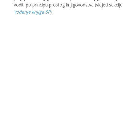
voditi po principu prostog knjigovodstva (vidjeti sekciju
Vođenje knjiga SP
).
Ova web stranica je kreirana i održavana kroz
finansijsku pomoć Evropske unije i Ministarstva za
ekonomsku saradnju i razvoj Savezne Republike
Njemačke. Sadržaj je isključiva odgovornost Lokalnog
partnerstva za zapošljavanje Krajina i ne odražava
nužno stav Evropske unije i vlade SR Njemačke.
© 2022 LIR evolution