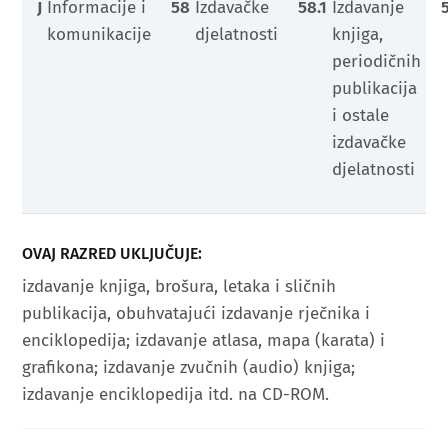
J
Informacije i
58
Izdavačke
58.1
Izdavanje
komunikacije
djelatnosti
knjiga,
periodičnih
publikacija
i ostale
izdavačke
djelatnosti
OVAJ RAZRED UKLJUČUJE:
izdavanje knjiga, brošura, letaka i sličnih
publikacija, obuhvatajući izdavanje rječnika i
enciklopedija; izdavanje atlasa, mapa (karata) i
grafikona; izdavanje zvučnih (audio) knjiga;
izdavanje enciklopedija itd. na CD-ROM.