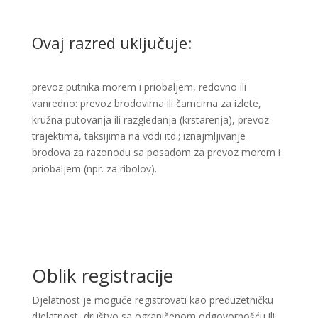
Ovaj razred uključuje:
prevoz putnika morem i priobaljem, redovno ili
vanredno: prevoz brodovima ili čamcima za izlete,
kružna putovanja ili razgledanja (krstarenja), prevoz
trajektima, taksijima na vodi itd.; iznajmljivanje
brodova za razonodu sa posadom za prevoz morem i
priobaljem (npr. za ribolov). ​
Oblik registracije
Djelatnost je moguće registrovati kao preduzetničku
djelatnost, društvo sa ograničenom odgovornošću ili