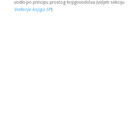
voditi po principu prostog knjigovodstva (vidjeti sekciju
Vođenje knjiga SP
).
Ova web stranica je kreirana i održavana kroz
finansijsku pomoć Evropske unije i Ministarstva za
ekonomsku saradnju i razvoj Savezne Republike
Njemačke. Sadržaj je isključiva odgovornost Lokalnog
partnerstva za zapošljavanje Krajina i ne odražava
nužno stav Evropske unije i vlade SR Njemačke.
© 2022 LIR evolution