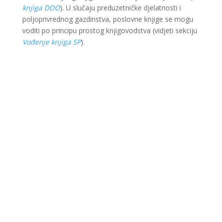
knjiga DOO
). U slučaju preduzetničke djelatnosti i
poljoprivrednog gazdinstva, poslovne knjige se mogu
voditi po principu prostog knjigovodstva (vidjeti sekciju
Vođenje knjiga SP
).
Ova web stranica je kreirana i održavana kroz
finansijsku pomoć Evropske unije i Ministarstva za
ekonomsku saradnju i razvoj Savezne Republike
Njemačke. Sadržaj je isključiva odgovornost Lokalnog
partnerstva za zapošljavanje Krajina i ne odražava
nužno stav Evropske unije i vlade SR Njemačke.