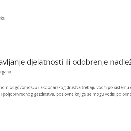
sku
bavljanje djelatnosti ili odobrenje nad
organa.
enom odgovornošću i akcionarskog društva trebaju voditi po sistemu d
i i poljoprivrednog gazdinstva, poslovne knjige se mogu voditi po princ