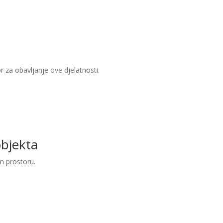
or za obavljanje ove djelatnosti.
objekta
m prostoru.