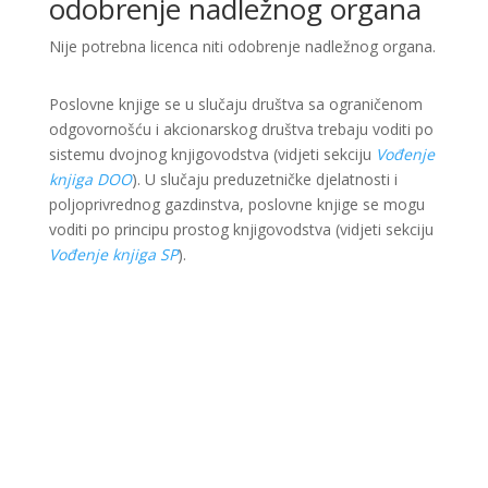
odobrenje nadležnog organa
Nije potrebna licenca niti odobrenje nadležnog organa.
Poslovne knjige se u slučaju društva sa ograničenom
odgovornošću i akcionarskog društva trebaju voditi po
sistemu dvojnog knjigovodstva (vidjeti sekciju
Vođenje
knjiga DOO
). U slučaju preduzetničke djelatnosti i
poljoprivrednog gazdinstva, poslovne knjige se mogu
voditi po principu prostog knjigovodstva (vidjeti sekciju
Vođenje knjiga SP
).
Ova web stranica je kreirana i održavana kroz
finansijsku pomoć Evropske unije i Ministarstva za