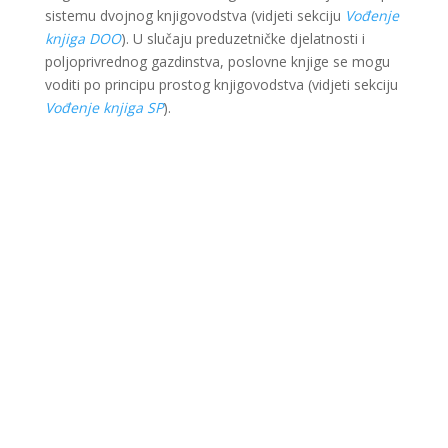
sistemu dvojnog knjigovodstva (vidjeti sekciju
Vođenje
knjiga DOO
). U slučaju preduzetničke djelatnosti i
poljoprivrednog gazdinstva, poslovne knjige se mogu
voditi po principu prostog knjigovodstva (vidjeti sekciju
Vođenje knjiga SP
).
Ova web stranica je kreirana i održavana kroz
finansijsku pomoć Evropske unije i Ministarstva za
ekonomsku saradnju i razvoj Savezne Republike
Njemačke. Sadržaj je isključiva odgovornost Lokalnog
partnerstva za zapošljavanje Krajina i ne odražava
nužno stav Evropske unije i vlade SR Njemačke.