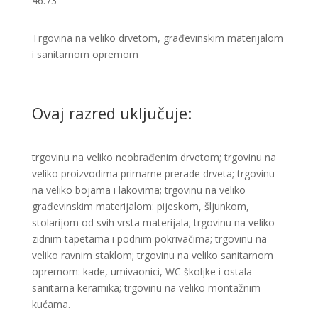
46.73
Trgovina na veliko drvetom, građevinskim materijalom
i sanitarnom opremom ​​
Ovaj razred uključuje:
trgovinu na veliko neobrađenim drvetom; trgovinu na
veliko proizvodima primarne prerade drveta; trgovinu
na veliko bojama i lakovima; trgovinu na veliko
građevinskim materijalom: pijeskom, šljunkom,
stolarijom od svih vrsta materijala; trgovinu na veliko
zidnim tapetama i podnim pokrivačima; trgovinu na
veliko ravnim staklom; trgovinu na veliko sanitarnom
opremom: kade, umivaonici, WC školjke i ostala
sanitarna keramika; trgovinu na veliko montažnim
kućama.​