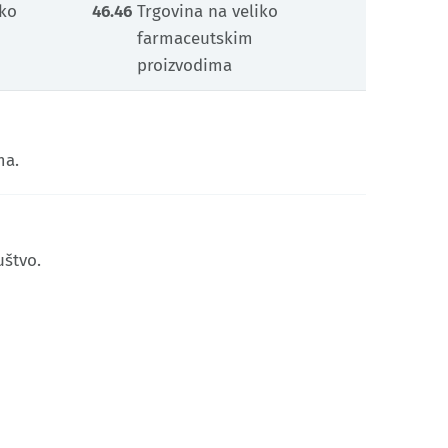
iko
46.46
Trgovina na veliko
farmaceutskim
proizvodima
ma.
uštvo.