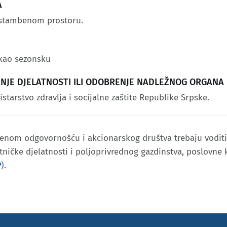
A
u stambenom prostoru.
 kao sezonsku
JANJE DJELATNOSTI ILI ODOBRENJE NADLEŽNOG ORGANA
starstvo zdravlja i socijalne zaštite Republike Srpske.
čenom odgovornošću i akcionarskog društva trebaju voditi
etničke djelatnosti i poljoprivrednog gazdinstva, poslovne
P
).