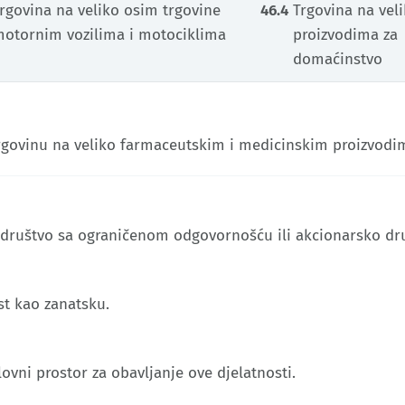
rgovina na veliko osim trgovine
46.4
Trgovina na vel
otornim vozilima i motociklima
proizvodima za
domaćinstvo
rgovinu na veliko farmaceutskim i medicinskim proizvodi
o društvo sa ograničenom odgovornošću ili akcionarsko dr
st kao zanatsku.
lovni prostor za obavljanje ove djelatnosti.