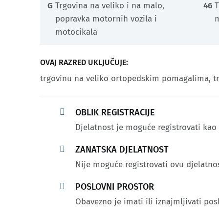
G
Trgovina na veliko i na malo,
46
T
popravka motornih vozila i
m
motocikala
OVAJ RAZRED UKLJUČUJE:
trgovinu na veliko ortopedskim pomagalima, t

OBLIK REGISTRACIJE
Djelatnost je moguće registrovati ka

ZANATSKA DJELATNOST
Nije moguće registrovati ovu djelatno

POSLOVNI PROSTOR
Obavezno je imati ili iznajmljivati pos