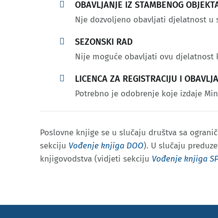

OBAVLJANJE IZ STAMBENOG OBJEKT
Nje dozvoljeno obavljati djelatnost 

SEZONSKI RAD
Nije moguće obavljati ovu djelatnost

LICENCA ZA REGISTRACIJU I OBAVL
Potrebno je odobrenje koje izdaje Mini
Poslovne knjige se u slučaju društva sa ograni
sekciju
Vođenje knjiga DOO
). U slučaju preduz
knjigovodstva (vidjeti sekciju
Vođenje knjiga S