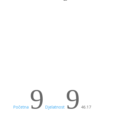
Posredovanje u trgovini
hranom, pićima i
duvanom
9
9
Početna
Djelatnost
46.17