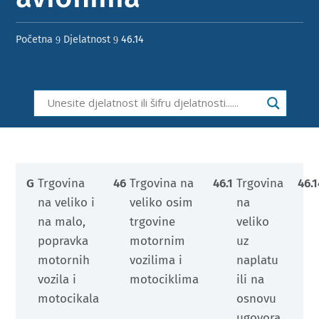
Početna
Djelatnost
46.14
9
9
G
Trgovina
46
Trgovina na
46.1
Trgovina
46.
na veliko i
veliko osim
na
na malo,
trgovine
veliko
popravka
motornim
uz
motornih
vozilima i
naplatu
vozila i
motociklima
ili na
motocikala
osnovu
ugovora