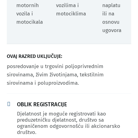
motornih
vozilima i
naplatu
vozila i
motociklima
ili na
motocikala
osnovu
ugovora
OVAJ RAZRED UKLJUČUJE:
posredovanje u trgovini poljoprivrednim
sirovinama, živim životinjama, tekstilnim
sirovinama i poluproizvodima.

OBLIK REGISTRACIJE
Djelatnost je moguće registrovati kao
preduzetničku djelatnost, društvo sa
ograničenom odgovornošću ili akcionarsko
društvo.