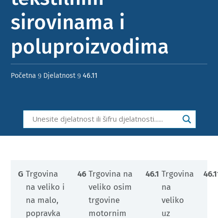
sirovinama i
poluproizvodima
Početna
Djelatnost
46.11
9
9
G
Trgovina
46
Trgovina na
46.1
Trgovina
46.1
na veliko i
veliko osim
na
na malo,
trgovine
veliko
popravka
motornim
uz