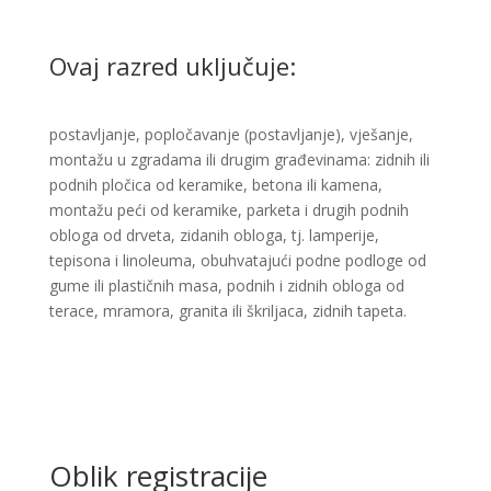
Ovaj razred uključuje:
postavljanje, popločavanje (postavljanje), vješanje,
montažu u zgradama ili drugim građevinama: zidnih ili
podnih pločica od keramike, betona ili kamena,
montažu peći od keramike, parketa i drugih podnih
obloga od drveta, zidanih obloga, tj. lamperije,
tepisona i linoleuma, obuhvatajući podne podloge od
gume ili plastičnih masa, podnih i zidnih obloga od
terace, mramora, granita ili škriljaca, zidnih tapeta. ​
Oblik registracije