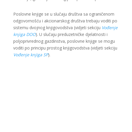
Poslovne knjige se u slučaju društva sa ograničenom
odgovornošću i akcionarskog društva trebaju voditi po
sistemu dvojnog knjigovodstva (vidjeti sekciju
Vođenje
knjiga DOO
). U slučaju preduzetničke djelatnosti i
poljoprivrednog gazdinstva, poslovne knjige se mogu
voditi po principu prostog knjigovodstva (vidjeti sekciju
Vođenje knjiga SP
).
Ova web stranica je kreirana i održavana kroz
finansijsku pomoć Evropske unije i Ministarstva za
ekonomsku saradnju i razvoj Savezne Republike
Njemačke. Sadržaj je isključiva odgovornost Lokalnog