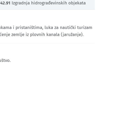
42.91
Izgradnja hidrograđevinskih objekata
ukama i pristaništima, luka za nautički turizam
enje zemlje iz plovnih kanala (jaružanje). ​
uštvo.