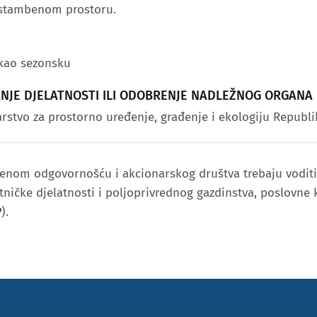
u stambenom prostoru.
 kao sezonsku
JANJE DJELATNOSTI ILI ODOBRENJE NADLEŽNOG ORGANA
arstvo za prostorno uređenje, građenje i ekologiju Republi
čenom odgovornošću i akcionarskog društva trebaju voditi
etničke djelatnosti i poljoprivrednog gazdinstva, poslovne
P
).