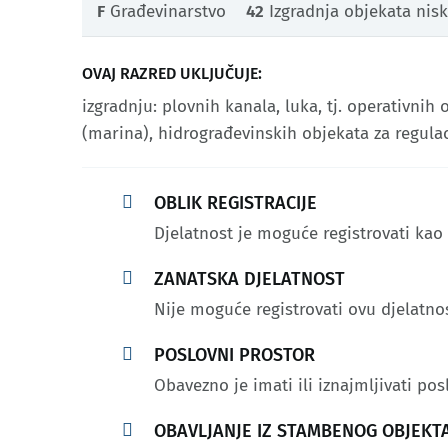
F
Građevinarstvo
42
Izgradnja objekata nis
OVAJ RAZRED UKLJUČUJE:
izgradnju: plovnih kanala, luka, tj. operativnih
(marina), hidrograđevinskih objekata za regulaci

OBLIK REGISTRACIJE
Djelatnost je moguće registrovati ka

ZANATSKA DJELATNOST
Nije moguće registrovati ovu djelatno

POSLOVNI PROSTOR
Obavezno je imati ili iznajmljivati pos

OBAVLJANJE IZ STAMBENOG OBJEKT