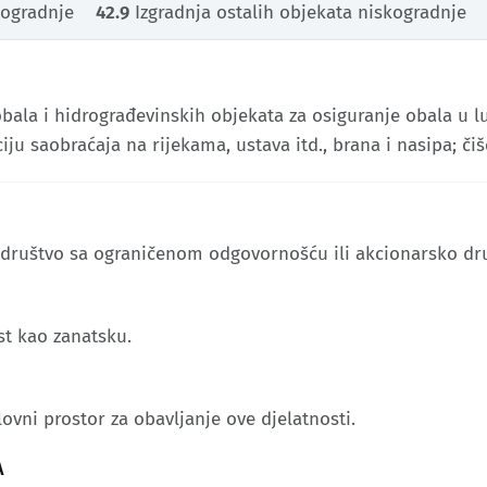
kogradnje
42.9
Izgradnja ostalih objekata niskogradnje
 obala i hidrograđevinskih objekata za osiguranje obala u l
ju saobraćaja na rijekama, ustava itd., brana i nasipa; čišć
o društvo sa ograničenom odgovornošću ili akcionarsko dr
st kao zanatsku.
lovni prostor za obavljanje ove djelatnosti.
A