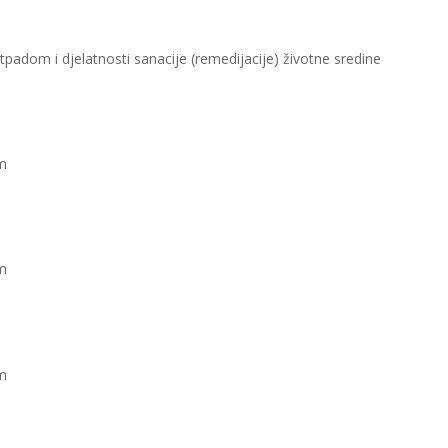
tpadom i djelatnosti sanacije (remedijacije) životne sredine
om
om
 ​