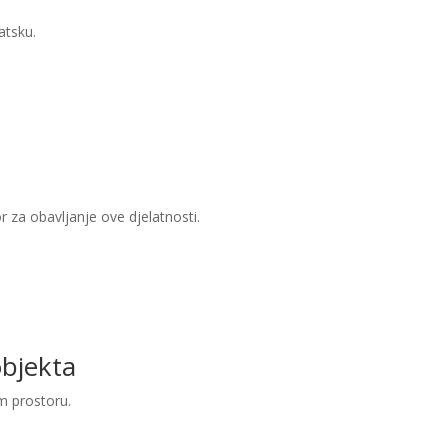
atsku.
or za obavljanje ove djelatnosti.
objekta
m prostoru.