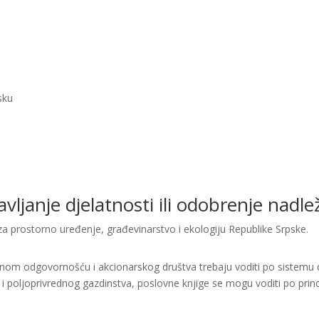
sku
bavljanje djelatnosti ili odobrenje nad
za prostorno uređenje, građevinarstvo i ekologiju Republike Srpske.
enom odgovornošću i akcionarskog društva trebaju voditi po sistemu d
i i poljoprivrednog gazdinstva, poslovne knjige se mogu voditi po princ