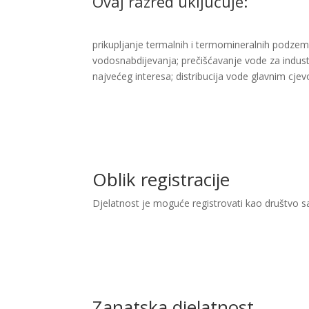
Ovaj razred uključuje:
prikupljanje termalnih i termomineralnih podzemnih
vodosnabdijevanja; prečišćavanje vode za indust
najvećeg interesa; distribucija vode glavnim cje
Oblik registracije
Djelatnost je moguće registrovati kao društvo 
Zanatska djelatnost