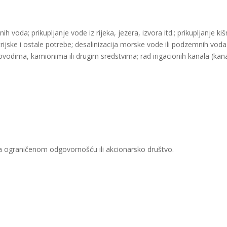
 voda; prikupljanje vode iz rijeka, jezera, izvora itd.; prikupljanje k
rijske i ostale potrebe; desalinizacija morske vode ili podzemnih vo
vovodima, kamionima ili drugim sredstvima; rad irigacionih kanala (kan
sa ograničenom odgovornošću ili akcionarsko društvo.