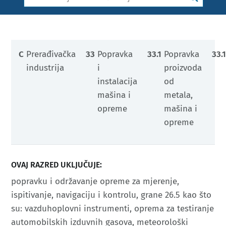
C
Prerađivačka
33
Popravka
33.1
Popravka
33.
industrija
i
proizvoda
instalacija
od
mašina i
metala,
opreme
mašina i
opreme
OVAJ RAZRED UKLJUČUJE:
popravku i održavanje opreme za mjerenje,
ispitivanje, navigaciju i kontrolu, grane 26.5 kao što
su: vazduhoplovni instrumenti, oprema za testiranje
automobilskih izduvnih gasova, meteorološki