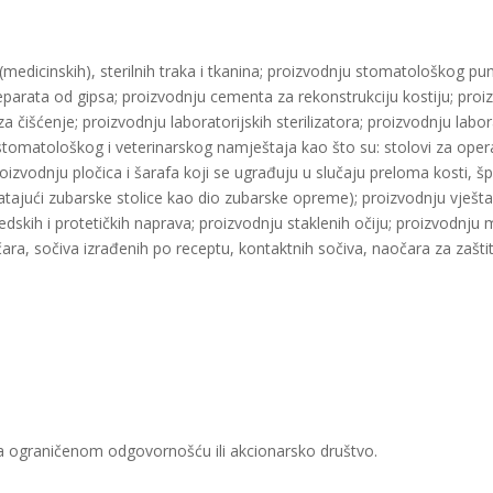
(medicinskih), sterilnih traka i tkanina; proizvodnju stomatološkog pu
arata od gipsa; proizvodnju cementa za rekonstrukciju kostiju; proiz
a čišćenje; proizvodnju laboratorijskih sterilizatora; proizvodnju labora
tomatološkog i veterinarskog namještaja kao što su: stolovi za operaci
odnju pločica i šarafa koji se ugrađuju u slučaju preloma kosti, šprica
ajući zubarske stolice kao dio zubarske opreme); proizvodnju vještač
dskih i protetičkih naprava; proizvodnju staklenih očiju; proizvodnj
a, sočiva izrađenih po receptu, kontaktnih sočiva, naočara za zaštitu
sa ograničenom odgovornošću ili akcionarsko društvo.