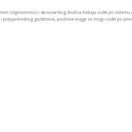
enom odgovornošću i akcionarskog društva trebaju voditi po sistemu d
i i poljoprivrednog gazdinstva, poslovne knjige se mogu voditi po princ
inansijsku pomoć Evropske unije i Ministarstva za ekonomsku saradnj
za zapošljavanje Krajina i ne odražava nužno stav Evropske unije i v