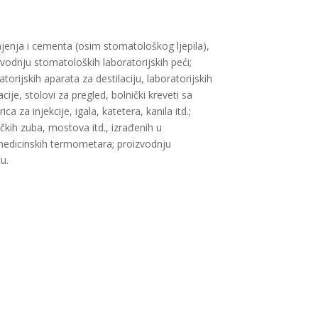
njenja i cementa (osim stomatološkog ljepila),
vodnju stomatoloških laboratorijskih peći;
torijskih aparata za destilaciju, laboratorijskih
je, stolovi za pregled, bolnički kreveti sa
 za injekcije, igala, katetera, kanila itd.;
kih zuba, mostova itd., izrađenih u
u medicinskih termometara; proizvodnju
. ​