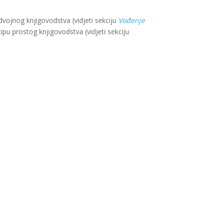
vojnog knjigovodstva (vidjeti sekciju
Vođenje
ipu prostog knjigovodstva (vidjeti sekciju
u i razvoj Savezne Republike Njemačke. Sadržaj
lade SR Njemačke.