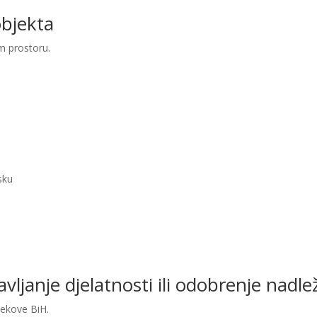
objekta
m prostoru.
sku
bavljanje djelatnosti ili odobrenje nad
jekove BiH.