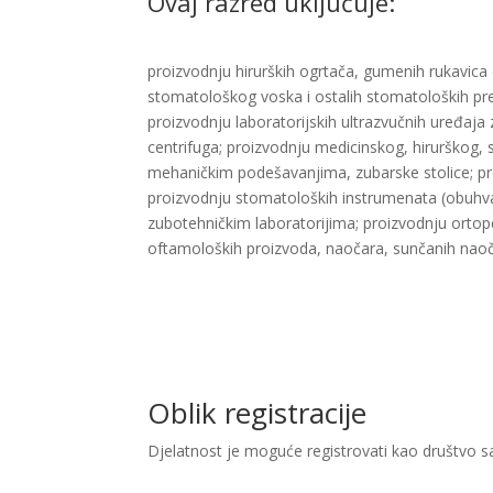
Ovaj razred uključuje:
proizvodnju hirurških ogrtača, gumenih rukavica 
stomatološkog voska i ostalih stomatoloških prep
proizvodnju laboratorijskih ultrazvučnih uređaja z
centrifuga; proizvodnju medicinskog, hirurškog, s
mehaničkim podešavanjima, zubarske stolice; proizv
proizvodnju stomatoloških instrumenata (obuhvat
zubotehničkim laboratorijima; proizvodnju ortope
oftamoloških proizvoda, naočara, sunčanih naočar
Oblik registracije
Djelatnost je moguće registrovati kao društvo 