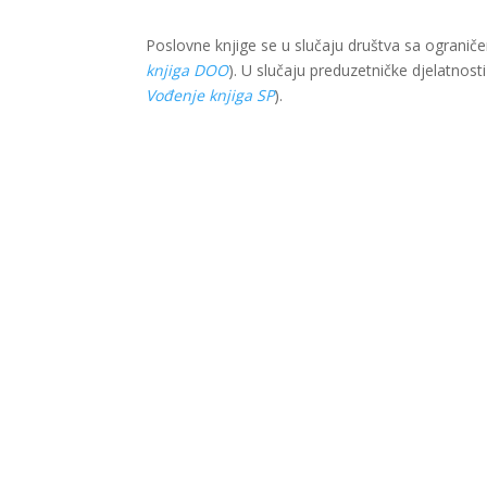
Poslovne knjige se u slučaju društva sa ogranič
knjiga DOO
). U slučaju preduzetničke djelatnost
Vođenje knjiga SP
).
Ova web stranica je kreirana i održavana kroz f
je isključiva odgovornost Lokalnog partnerstva 
© 2022 LIR evolution