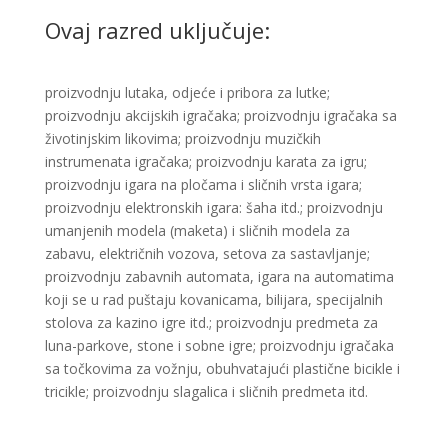
Ovaj razred uključuje:
​proizvodnju lutaka, odjeće i pribora za lutke;
proizvodnju akcijskih igračaka; proizvodnju igračaka sa
životinjskim likovima; proizvodnju muzičkih
instrumenata igračaka; proizvodnju karata za igru;
proizvodnju igara na pločama i sličnih vrsta igara;
proizvodnju elektronskih igara: šaha itd.; proizvodnju
umanjenih modela (maketa) i sličnih modela za
zabavu, električnih vozova, setova za sastavljanje;
proizvodnju zabavnih automata, igara na automatima
koji se u rad puštaju kovanicama, bilijara, specijalnih
stolova za kazino igre itd.; proizvodnju predmeta za
luna-parkove, stone i sobne igre; proizvodnju igračaka
sa točkovima za vožnju, obuhvatajući plastične bicikle i
tricikle; proizvodnju slagalica i sličnih predmeta itd. ​