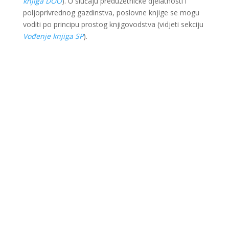
knjiga DOO
). U slučaju preduzetničke djelatnosti i
poljoprivrednog gazdinstva, poslovne knjige se mogu
voditi po principu prostog knjigovodstva (vidjeti sekciju
Vođenje knjiga SP
).
Ova web stranica je kreirana i održavana kroz
finansijsku pomoć Evropske unije i Ministarstva za
ekonomsku saradnju i razvoj Savezne Republike
Njemačke. Sadržaj je isključiva odgovornost Lokalnog
partnerstva za zapošljavanje Krajina i ne odražava
nužno stav Evropske unije i vlade SR Njemačke.