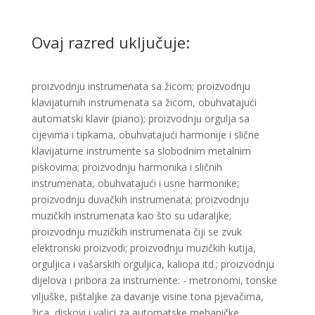
Ovaj razred uključuje:
proizvodnju instrumenata sa žicom; proizvodnju
klavijaturnih instrumenata sa žicom, obuhvatajući
automatski klavir (piano); proizvodnju orgulja sa
cijevima i tipkama, obuhvatajući harmonije i slične
klavijaturne instrumente sa slobodnim metalnim
piskovima; proizvodnju harmonika i sličnih
instrumenata, obuhvatajući i usne harmonike;
proizvodnju duvačkih instrumenata; proizvodnju
muzičkih instrumenata kao što su udaraljke;
proizvodnju muzičkih instrumenata čiji se zvuk
elektronski proizvodi; proizvodnju muzičkih kutija,
orguljica i vašarskih orguljica, kaliopa itd.; proizvodnju
dijelova i pribora za instrumente: - metronomi, tonske
viljuške, pištaljke za davanje visine tona pjevačima,
žica, diskovi i valjci za automatske mehaničke