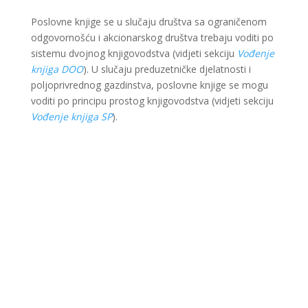
Poslovne knjige se u slučaju društva sa ograničenom
odgovornošću i akcionarskog društva trebaju voditi po
sistemu dvojnog knjigovodstva (vidjeti sekciju
Vođenje
knjiga DOO
). U slučaju preduzetničke djelatnosti i
poljoprivrednog gazdinstva, poslovne knjige se mogu
voditi po principu prostog knjigovodstva (vidjeti sekciju
Vođenje knjiga SP
).
Ova web stranica je kreirana i održavana kroz
finansijsku pomoć Evropske unije i Ministarstva za
ekonomsku saradnju i razvoj Savezne Republike
Njemačke. Sadržaj je isključiva odgovornost Lokalnog
partnerstva za zapošljavanje Krajina i ne odražava