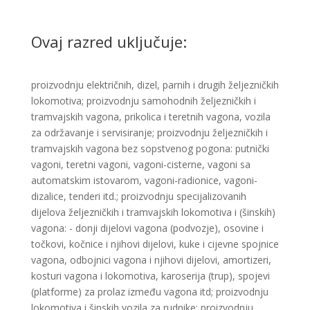
Ovaj razred uključuje:
proizvodnju električnih, dizel, parnih i drugih željezničkih
lokomotiva; proizvodnju samohodnih željezničkih i
tramvajskih vagona, prikolica i teretnih vagona, vozila
za održavanje i servisiranje; proizvodnju željezničkih i
tramvajskih vagona bez sopstvenog pogona: putnički
vagoni, teretni vagoni, vagoni-cisterne, vagoni sa
automatskim istovarom, vagoni-radionice, vagoni-
dizalice, tenderi itd.; proizvodnju specijalizovanih
dijelova željezničkih i tramvajskih lokomotiva i (šinskih)
vagona: - donji dijelovi vagona (podvozje), osovine i
točkovi, kočnice i njihovi dijelovi, kuke i cijevne spojnice
vagona, odbojnici vagona i njihovi dijelovi, amortizeri,
kosturi vagona i lokomotiva, karoserija (trup), spojevi
(platforme) za prolaz između vagona itd; proizvodnju
lokomotiva i šinskih vozila za rudnike; proizvodnju