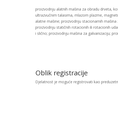
proizvodnju alatnih mašina za obradu drveta, kos
ultrazvučnim talasima, mlazom plazme, magnetnim
alatne mašine; proizvodnju stacionarnih mašina za 
proizvodnju statičnih rotacionih ili rotacionih u
i slično; proizvodnju mašina za galvanizaciju; pr
Oblik registracije
Djelatnost je moguće registrovati kao preduzetn