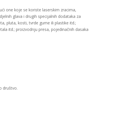
ući one koje se koriste laserskim zracima,
elnih glava i drugih specijalnih dodataka za
 pluta, kosti, tvrde gume ili plastike itd.;
etala itd.; proizvodnju presa, pojedinačnih dasaka
o društvo.