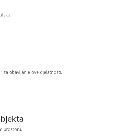
atsku.
or za obavljanje ove djelatnosti.
objekta
m prostoru.