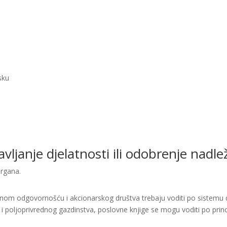
sku
bavljanje djelatnosti ili odobrenje nad
organa.
enom odgovornošću i akcionarskog društva trebaju voditi po sistemu d
i i poljoprivrednog gazdinstva, poslovne knjige se mogu voditi po princ