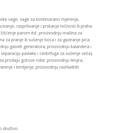
rmske vage, vage za kontinuirano mjerenje,
ivanje, raspršivanje i prskanje tečnosti ili praha:
 čišćenje parom itd.; proizvodnju mašina za
a za pranje ili sušenje boca i za gaziranje pića;
oizvodnju gasnih generatora; proizvodnju kalandera i
a separaciju pavlake i centrifuga za sušenje veša);
za prodaju gotove robe; proizvodnju lenjira,
varenje i lemljenje; proizvodnju rashladnih
o društvo.