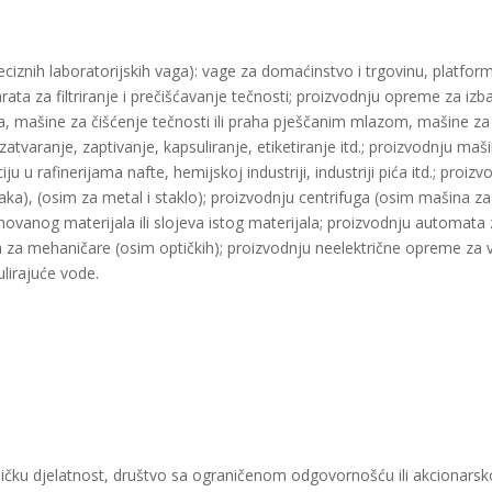
ciznih laboratorijskih vaga): vage za domaćinstvo i trgovinu, platfo
ata za filtriranje i prečišćavanje tečnosti; proizvodnju opreme za izbac
ara, mašine za čišćenje tečnosti ili praha pješčanim mlazom, mašine za
varanje, zaptivanje, kapsuliranje, etiketiranje itd.; proizvodnju mašin
aciju u rafinerijama nafte, hemijskoj industriji, industriji pića itd.; pr
ljaka), (osim za metal i staklo); proizvodnju centrifuga (osim mašina z
novanog materijala ili slojeva istog materijala; proizvodnju automata 
lata za mehaničare (osim optičkih); proizvodnju neelektrične opreme za 
lirajuće vode. ​
ičku djelatnost, društvo sa ograničenom odgovornošću ili akcionarsk