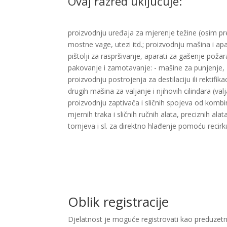
Ovaj razred uključuje:
proizvodnju uređaja za mjerenje težine (osim pre
mostne vage, utezi itd.; proizvodnju mašina i apar
pištolji za raspršivanje, aparati za gašenje pož
pakovanje i zamotavanje: - mašine za punjenje, zat
proizvodnju postrojenja za destilaciju ili rektifik
drugih mašina za valjanje i njihovih cilindara (va
proizvodnju zaptivača i sličnih spojeva od kombi
mjernih traka i sličnih ručnih alata, preciznih a
tornjeva i sl. za direktno hlađenje pomoću recirku
Oblik registracije
Djelatnost je moguće registrovati kao preduzetn