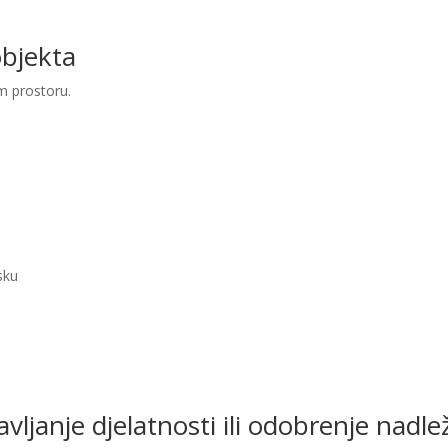
objekta
m prostoru.
sku
bavljanje djelatnosti ili odobrenje nad