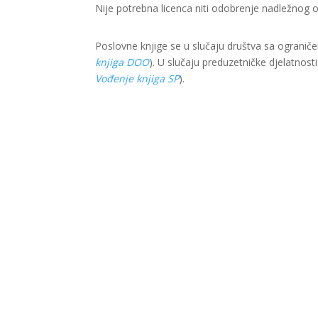
Nije potrebna licenca niti odobrenje nadležnog 
Poslovne knjige se u slučaju društva sa ogranič
knjiga DOO
). U slučaju preduzetničke djelatnost
Vođenje knjiga SP
).
Ova web stranica je kreirana i održavana kroz f
je isključiva odgovornost Lokalnog partnerstva 
© 2022 LIR evolution