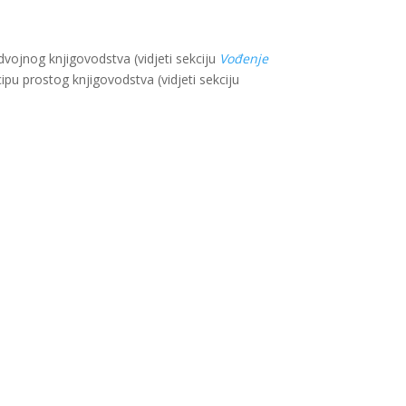
vojnog knjigovodstva (vidjeti sekciju
Vođenje
ipu prostog knjigovodstva (vidjeti sekciju
u i razvoj Savezne Republike Njemačke. Sadržaj
lade SR Njemačke.