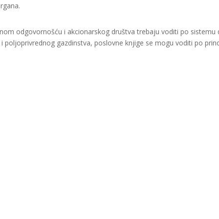
organa.
enom odgovornošću i akcionarskog društva trebaju voditi po sistemu d
i i poljoprivrednog gazdinstva, poslovne knjige se mogu voditi po princ
inansijsku pomoć Evropske unije i Ministarstva za ekonomsku saradnj
za zapošljavanje Krajina i ne odražava nužno stav Evropske unije i v