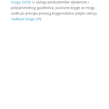
knjiga DOO
). U slučaju preduzetničke djelatnosti i
poljoprivrednog gazdinstva, poslovne knjige se mogu
voditi po principu prostog knjigovodstva (vidjeti sekciju
Vođenje knjiga SP
).
Ova web stranica je kreirana i održavana kroz
finansijsku pomoć Evropske unije i Ministarstva za
ekonomsku saradnju i razvoj Savezne Republike
Njemačke. Sadržaj je isključiva odgovornost Lokalnog
partnerstva za zapošljavanje Krajina i ne odražava
nužno stav Evropske unije i vlade SR Njemačke.