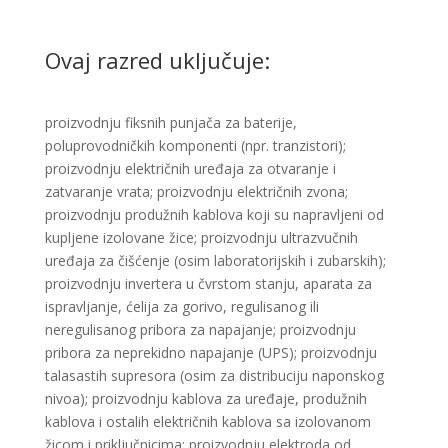
Ovaj razred uključuje:
proizvodnju fiksnih punjača za baterije,
poluprovodničkih komponenti (npr. tranzistori);
proizvodnju električnih uređaja za otvaranje i
zatvaranje vrata; proizvodnju električnih zvona;
proizvodnju produžnih kablova koji su napravljeni od
kupljene izolovane žice; proizvodnju ultrazvučnih
uređaja za čišćenje (osim laboratorijskih i zubarskih);
proizvodnju invertera u čvrstom stanju, aparata za
ispravljanje, ćelija za gorivo, regulisanog ili
neregulisanog pribora za napajanje; proizvodnju
pribora za neprekidno napajanje (UPS); proizvodnju
talasastih supresora (osim za distribuciju naponskog
nivoa); proizvodnju kablova za uređaje, produžnih
kablova i ostalih električnih kablova sa izolovanom
žicom i priključnicima; proizvodnju elektroda od