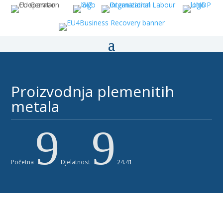
Proizvodnja plemenitih
metala ​​
9
9
Početna
Djelatnost
24.41