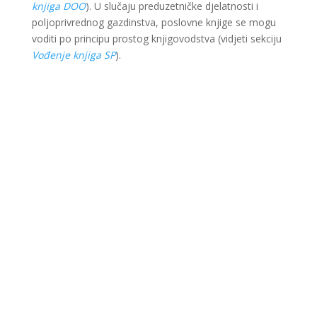
knjiga DOO
). U slučaju preduzetničke djelatnosti i
poljoprivrednog gazdinstva, poslovne knjige se mogu
voditi po principu prostog knjigovodstva (vidjeti sekciju
Vođenje knjiga SP
).
Ova web stranica je kreirana i održavana kroz
finansijsku pomoć Evropske unije i Ministarstva za
ekonomsku saradnju i razvoj Savezne Republike
Njemačke. Sadržaj je isključiva odgovornost Lokalnog
partnerstva za zapošljavanje Krajina i ne odražava
nužno stav Evropske unije i vlade SR Njemačke.