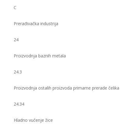
C
Prerađivačka industrija
24
Proizvodnja baznih metala
24.3
Proizvodnja ostalih proizvoda primarne prerade čelika
24.34
Hladno vučenje žice ​