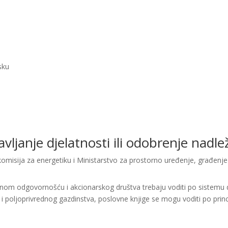
sku
bavljanje djelatnosti ili odobrenje nad
misija za energetiku i Ministarstvo za prostorno uređenje, građenje 
enom odgovornošću i akcionarskog društva trebaju voditi po sistemu d
i i poljoprivrednog gazdinstva, poslovne knjige se mogu voditi po princ