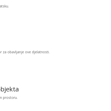
atsku.
or za obavljanje ove djelatnosti.
objekta
m prostoru.