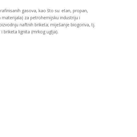
, rafinisanih gasova, kao što su: etan, propan,
 materijala) za petrohemijsku industriju i
roizvodnju naftnih briketa; miješanje biogoriva, tj.
briketa lignita (mrkog uglja). ​