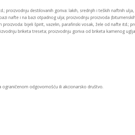
.; proizvodnju destilovanih goriva: lakih, srednjih i teških naftnih ulja
 bazi nafte i na bazi otpadnog ulja; proizvodnju proizvoda (bitumenskih
proizvoda: bijeli špirit, vazelin, parafinski vosak, žele od nafte itd.; p
zvodnju briketa treseta; proizvodnju goriva od briketa kamenog uglja i 
sa ograničenom odgovornošću ili akcionarsko društvo.