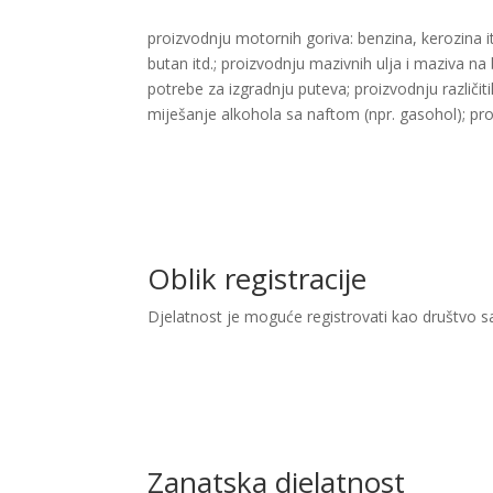
proizvodnju motornih goriva: benzina, kerozina itd
butan itd.; proizvodnju mazivnih ulja i maziva na
potrebe za izgradnju puteva; proizvodnju različitih 
miješanje alkohola sa naftom (npr. gasohol); proi
Oblik registracije
Djelatnost je moguće registrovati kao društvo 
Zanatska djelatnost