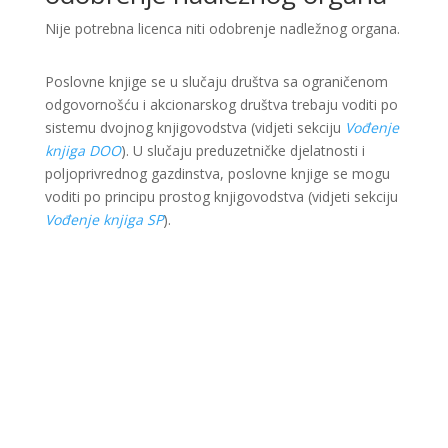
Nije potrebna licenca niti odobrenje nadležnog organa.
Poslovne knjige se u slučaju društva sa ograničenom
odgovornošću i akcionarskog društva trebaju voditi po
sistemu dvojnog knjigovodstva (vidjeti sekciju
Vođenje
knjiga DOO
). U slučaju preduzetničke djelatnosti i
poljoprivrednog gazdinstva, poslovne knjige se mogu
voditi po principu prostog knjigovodstva (vidjeti sekciju
Vođenje knjiga SP
).
Ova web stranica je kreirana i održavana kroz
finansijsku pomoć Evropske unije i Ministarstva za