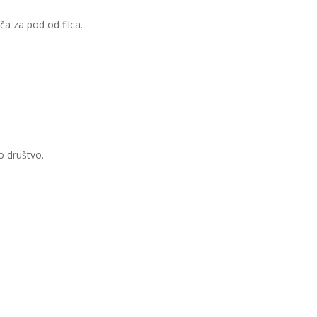
a za pod od filca. ​
o društvo.