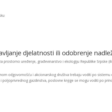
sku
bavljanje djelatnosti ili odobrenje nad
a prostorno uređenje, građevinarstvo i ekologiju Republike Srpske (il
enom odgovornošću i akcionarskog društva trebaju voditi po sistemu d
i i poljoprivrednog gazdinstva, poslovne knjige se mogu voditi po princ