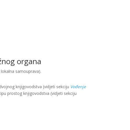
ležnog organa
i lokalna samouprava).
vojnog knjigovodstva (vidjeti sekciju
Vođenje
ipu prostog knjigovodstva (vidjeti sekciju