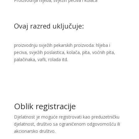
Proizvodnja hljeba; svježih peciva i kolača
Ovaj razred uključuje:
​proizvodnju svježih pekarskih proizvoda: hljeba i
peciva, svježih poslastica, kolača, pita, voćnih pita,
palačinaka, vafli, rolada itd. ​
Oblik registracije
Djelatnost je moguće registrovati kao preduzetničku
djelatnost, društvo sa ograničenom odgovornošću ili
akcionarsko društvo.