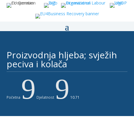
Proizvodnja hljeba; svježih
peciva i kolača
9
9
Početna
Djelatnost
10.71